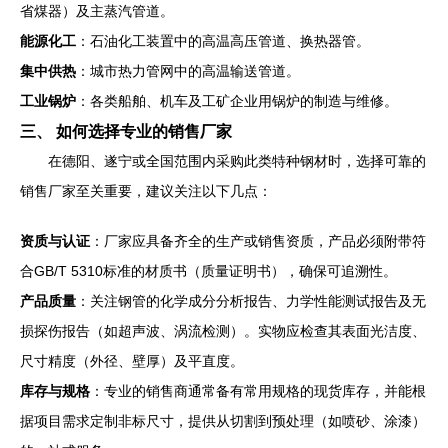
省煤器）及主蒸汽管道。
能源化工
：石油化工装置中的高温高压管道、换热器管。
集中供热
：城市热力管网中的高温输送管道。
工业锅炉
：各类船舶、机车及工矿企业用锅炉的制造与维修。
三、 如何选择专业的销售厂家
在德阳、遂宁或全国范围内采购此类特种钢材时，选择可靠的
销售厂家至关重要，建议关注以下几点：
资质与认证
：厂家应具备齐全的生产或销售资质，产品必须附带符
合GB/T 5310标准的材质书（质量证明书），确保可追溯性。
产品质量
：关注钢管的化学成分分析报告、力学性能测试报告及无
损探伤报告（如超声波、涡流检测）。实物应检查其表面光洁度、
尺寸精度（外径、壁厚）及平直度。
库存与规格
：专业的销售商通常备有常用规格的现货库存，并能根
据项目需求定制非标尺寸，提供从切割到预处理（如喷砂、涂漆）