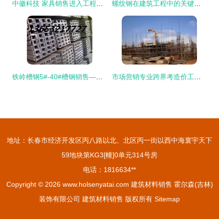
中徽科技 家具销售进入工程市场的“捷径”与策略解析
螺纹钢在建筑工程中的关键作用与石家庄市场销售分析
铁岭槽钢5#-40#槽钢销售——专业建筑材料供应
市场营销专业跨界考造价工程师 机会与准备全攻略（附建材销售职业分析）
地址：长春市经济开发区丙八路以北、北区丙一街以西中海寰宇天下
59地块第KG3[幢]0单元314号房
电话：1816634**
Copyright © 2026
www.holsenyatai.com
建筑材料销售
霍尔森(吉林)
装饰有限公司
建筑材料销售
版权所有
Sitemap