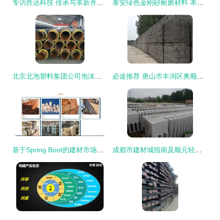
专访胜达科技 传承与革新并举，技术创新驱动多元化发展
泰安绿色金刚砂耐磨材料 本地地面施工首选方案
北京北泡塑料集团公司泡沫塑料厂 聚氨酯与可发性聚苯乙烯的典范，拓展家具销售新篇章
必途推荐 唐山市丰润区奥顺建材厂家具销售展示
基于Spring Boot的建材市场销售管理系统设计与实现（附源码）——毕业设计191544
成都市建材城指南及顺元轻质隔墙板厂直销全攻略